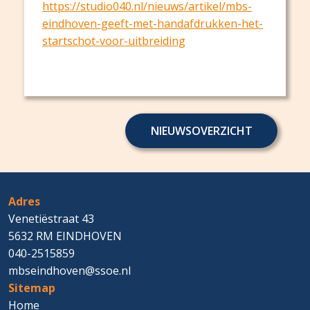
https://studio040.nl/nieuws/artikel/mbs-
eindhoven-geeft-met-handafdrukken-het-
startschot-voor-uitbreiding
NIEUWSOVERZICHT
Adres
Venetiëstraat 43
5632 RM EINDHOVEN
040-2515859
mbseindhoven@ssoe.nl
Sitemap
Home