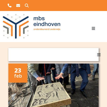
Zoeken
Overslaan en naar de inhoud gaan
Main navigation
23
feb